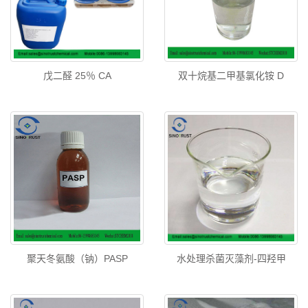
戊二醛 25％ CA
双十烷基二甲基氯化铵 D
聚天冬氨酸（钠）PASP
水处理杀菌灭藻剂-四羟甲