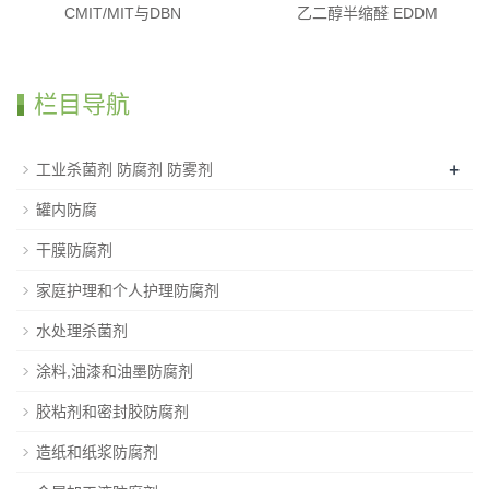
CMIT/MIT与DBN
乙二醇半缩醛 EDDM
栏目导航
+
工业杀菌剂 防腐剂 防雾剂
罐内防腐
干膜防腐剂
家庭护理和个人护理防腐剂
水处理杀菌剂
涂料,油漆和油墨防腐剂
胶粘剂和密封胶防腐剂
造纸和纸浆防腐剂