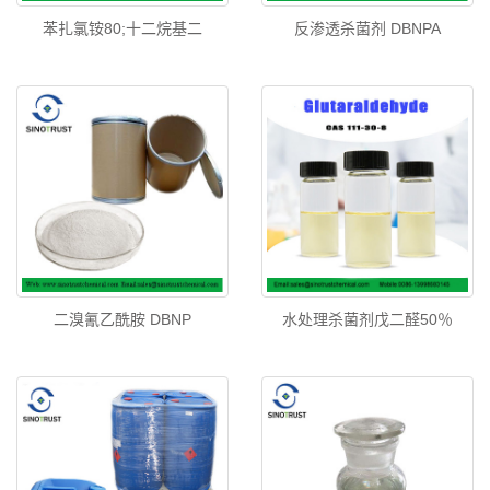
苯扎氯铵80;十二烷基二
反渗透杀菌剂 DBNPA
二溴氰乙酰胺 DBNP
水处理杀菌剂戊二醛50％