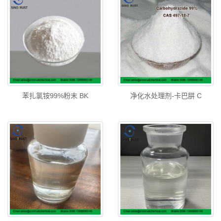
苯扎氯铵99%粉末 BK
净化水处理剂-卡巴肼 C