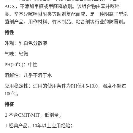
AOX
，不添加甲醛或甲醛释放剂。该组合物由苯并咪唑
类、辛基异噻唑啉酮类等助剂复配而成，是一种阴离子型杀
菌剂产品。用作材料、竹木制品、粘合剂等行业的防霉剂。
特性
外观：乳白色分散液
气味：轻微
PH(20℃)
：中性
溶解性：几乎不溶于水
应用稳定性：适用的使用条件为
PH
值
4.5-10.0
，温度不超过
100℃
。
特征

不含
CMIT/MIT
，低剂量；

经典产品，
10
年以上应用经验；