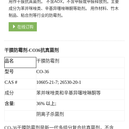
用作干膜抗真菌剂。 不含AOX，不含甲醛或甲醛释放剂。主要
成分为苯并咪唑类、辛基异噻唑啉酮等助剂。 用作材料、竹木
制品、粘合剂等行业的防霉剂。
在线订购
干膜防霉剂
-CO36
抗真菌剂
品名
干膜防霉剂
型号
CO-36
CAS #
10605-21-7; 26530-20-1
成分
苯并咪唑类和辛基异噻唑啉酮等
含量
:
36%
以上
;
阴离子杀菌剂
CO-36
干膜防霉剂是新一代多组分复合抗真菌剂，不含