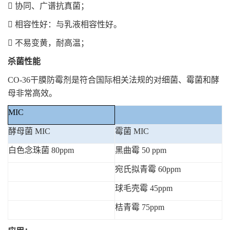

协同、广谱抗真菌；

相容性好：与乳液相容性好。

不易变黄，耐高温；
杀菌性能
CO-36
干膜
防霉剂是符合国际相关法规的对细菌、霉菌和酵
母非常高效。
MIC
酵母菌
MIC
霉菌
MIC
白色念珠菌
80ppm
黑曲霉
50 ppm
宛氏拟青霉
60ppm
球毛壳霉
45ppm
桔青霉
75ppm