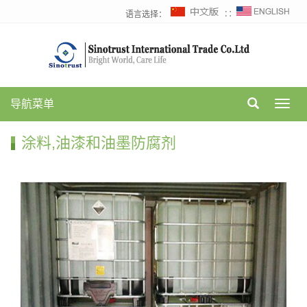
语言选择：
∷
导航菜单
Toggl
navig
涂料,油漆和油墨防腐剂