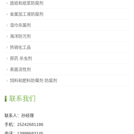
造纸和纸浆防腐剂
金属加工液防腐剂
湿巾杀菌剂
海洋防污剂
热销化工品
原药 杀虫剂
表面活性剂
饲料和肥料防霉剂 防腐剂
联系我们
联系人：孙经理
手机：15242681186
电话：13998683145